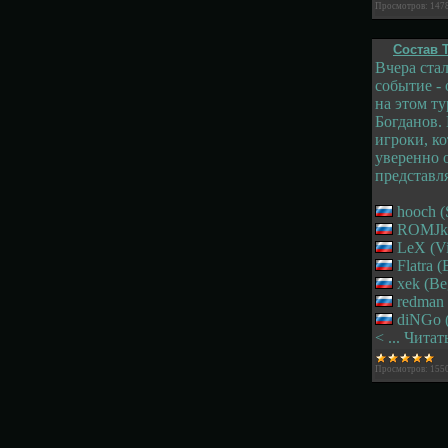
Просмотров:
147
Состав 
Вчера ста
событие -
на этом т
Богданов. 
игроки, к
уверенно 
представля
hooch (
ROMJkE 
LeX (Vir
Flatra 
xek (Be
redman 
diNGo (
<
...
Читат
Просмотров:
155