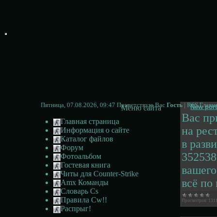
Пятница, 07.08.2026, 09:47 Приветствую Вас
Гость
|
RSS
Главн
New port
Меню сайта
Вас пр
Главная страница
на рес
Информация о сайте
Каталог файлов
в разв
Форум
352538
Фотоальбом
Гостевая книга
вашего
Читы для Counter-Strike
всё по
Amx Команды
Словарь Cs
Правила Cw!!
Просмотров:
131
Распрыг!