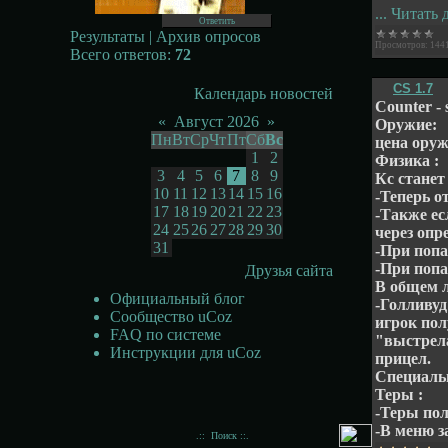
...
Читать 
Результаты
|
Архив опросов
Просмотров:
144
Всего ответов:
72
CS 1.7
Календарь новостей
Counter - s
«
Август 2026
»
Оружие:
Пн
Вт
Ср
Чт
Пт
Сб
Вс
цена оруж
1
2
Физика :
3
4
5
6
7
8
9
Кс станет
10
11
12
13
14
15
16
-Теперь о
17
18
19
20
21
22
23
-Также ес
24
25
26
27
28
29
30
через опр
31
-При попа
-При попа
Друзья сайта
В общем 
Официальный блог
-Голливуд
Сообщество uCoz
игрок пол
FAQ по системе
"выстрела
Инструкции для uCoz
прицел.
Специаль
Теры :
-Теры пол
-В меню з
.::
Поиск ::.