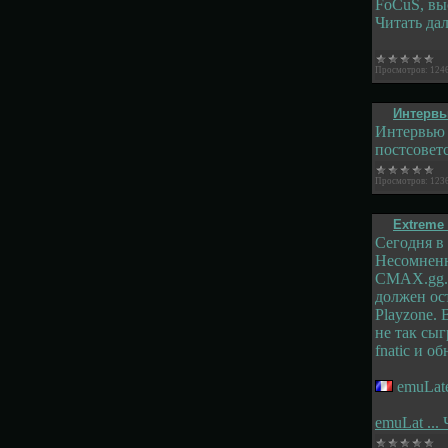
FoCuS, вы
Читать да
Просмотров:
124
Интервь
Интервью 
постсовет
Просмотров:
123
Extreme 
Сегодня в
Несомненн
CMAX.gg. 
должен ос
Playzone. 
не так сыг
fnatic и 
emuLate
emuLat
...