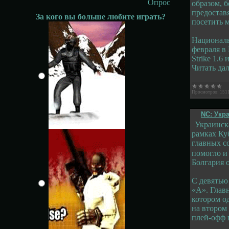
Опрос
образом, 
предоставя
За кого вы больше любите играть?
посетить 
Националь
февраля в 
Strike 1.6
Читать да
Просмотров:
151
NC: Укр
Украинс
рамках Ку
главных с
помогло и
Болгария о
C девятью
«A». Глав
котором о
на втором
плей-офф 