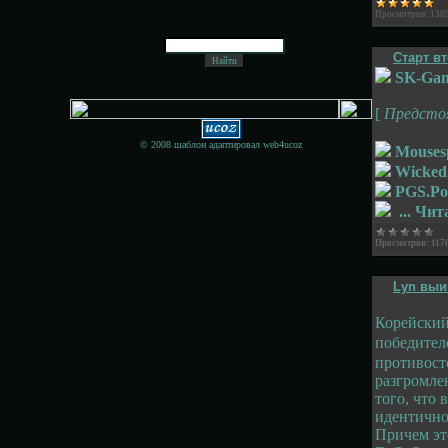
Просмотров:
138
Старт в
SK-Gam
[
Предстоя
© 200
8
шаблон адаптировал web4ucoz
Mousesp
Wicked
PGS.Pok
...
Чита
Просмотров:
117
Lyn выиг
Корейский
победител
противост
разгромлен
того, что 
идентично 
Причем эт