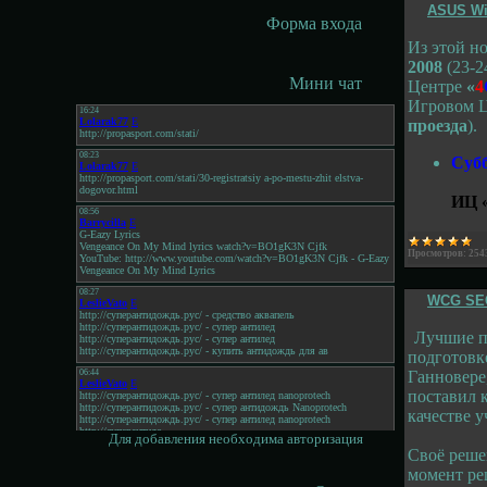
ASUS Win
Форма входа
Из этой н
2008
(23-2
Мини чат
Центре
«
4
Игровом 
проезда
).
Cубб
ИЦ
Просмотров:
254
WCG SEC
Лучшие п
подготовк
Ганновере
поставил 
качестве у
Для добавления необходима авторизация
Своё реше
момент ре